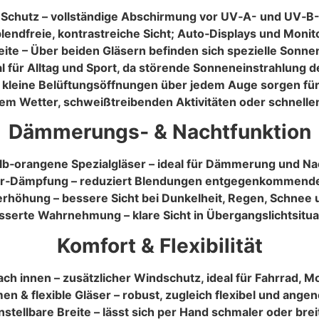
Schutz – vollständige Abschirmung vor UV‑A- und UV‑B-
 blendfreie, kontrastreiche Sicht; Auto‑Displays und Monito
ite – Über beiden Gläsern befinden sich spezielle Sonnen
l für Alltag und Sport, da störende Sonneneinstrahlung de
 kleine Belüftungsöffnungen über jedem Auge sorgen für 
em Wetter, schweißtreibenden Aktivitäten oder schnell
Dämmerungs‑ & Nachtfunktion
lb‑orangene Spezialgläser – ideal für Dämmerung und Na
r‑Dämpfung – reduziert Blendungen entgegenkommend
erhöhung – bessere Sicht bei Dunkelheit, Regen, Schnee 
serte Wahrnehmung – klare Sicht in Übergangslichtsitu
Komfort & Flexibilität
ch innen – zusätzlicher Windschutz, ideal für Fahrrad, M
en & flexible Gläser – robust, zugleich flexibel und ang
instellbare Breite – lässt sich per Hand schmaler oder br