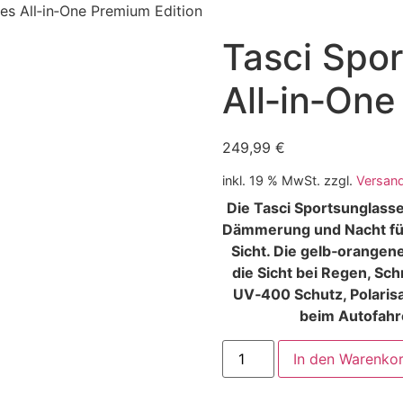
es All‑in‑One Premium Edition
Tasci Spo
All‑in‑One
249,99
€
inkl. 19 % MwSt.
zzgl.
Versan
Die Tasci Sportsunglasse
Dämmerung und Nacht für
Sicht. Die gelb‑orange
die Sicht bei Regen, Sc
UV‑400 Schutz, Polaris
beim Autofahre
In den Warenko