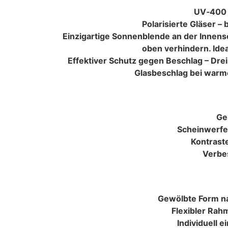
UV‑400 
Polarisierte Gläser –
Einzigartige Sonnenblende an der Innense
oben verhindern. Idea
Effektiver Schutz gegen Beschlag – Drei
Glasbeschlag bei warm
Ge
Scheinwerfe
Kontrast
Verbes
Gewölbte Form na
Flexibler Rahm
Individuell e