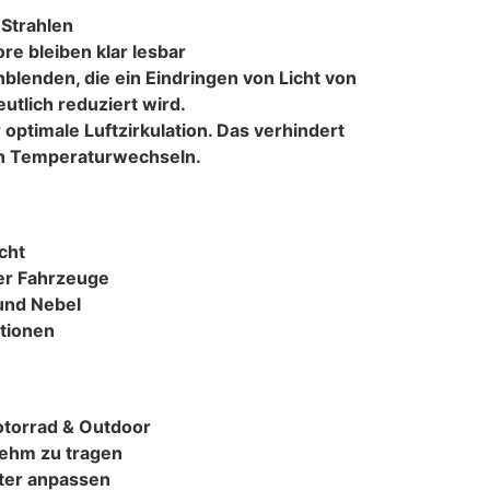
Strahlen
re bleiben klar lesbar
blenden, die ein Eindringen von Licht von
utlich reduziert wird.
optimale Luftzirkulation. Das verhindert
en Temperaturwechseln.
cht
er Fahrzeuge
und Nebel
ationen
otorrad & Outdoor
enehm zu tragen
eiter anpassen