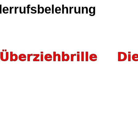
errufsbelehrung
Überziehbrille
Di