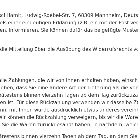
sci Hamit, Ludwig-Roebel-Str. 7, 68309 Mannheim, Deuts
 einer eindeutigen Erklärung (z.B. ein mit der Post ver
ufen, informieren. Sie können dafür das beigefügte Must
 die Mitteilung über die Ausübung des Widerrufsrechts vo
le Zahlungen, die wir von Ihnen erhalten haben, einschl
eben, dass Sie eine andere Art der Lieferung als die vo
pätestens binnen vierzehn Tagen ab dem Tag zurückzuzah
en ist. Für diese Rückzahlung verwenden wir dasselbe Za
enn, mit Ihnen wurde ausdrücklich etwas anderes vereinb
ir können die Rückzahlung verweigern, bis wir die War
 Sie die Waren zurückgesandt haben, je nachdem, welche
pätestens binnen vierzehn Tagen ab dem Tag, an dem Sie